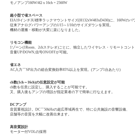
モノアンプ160W/4Ω x 16ch = 2560W
超小型で省スペース
EIA19インチ3U標準ラックマウントサイズ(H132xW483xD430)に、160W
従来アナログパワーアンプの1/15～1/10のサイズダウンを実現。
機材の運搬・移動が大変に楽になりました。
リモコン機能
1ゾーン(1Room、2chステレオ)ごとに、独立したワイヤレス・リモートコン
音量UP/DOWN,信号ON/OFFが可能。
省エネ
AC入力￣SP出力の総合変換効率85%以上を実現。(アンプ1台あたり)
ch数(1ch～16ch)の任意設定が可能
ch数を任意に設定し、購入することが可能です。
又、購入後もアンプの増設が指定業者の下で簡単に行なえます。
DCアンプ
音質重視設計。DC￣50kHzの超広帯域再生で、特に公共施設の音響設備、
店舗等の音質を大幅に改善出来ます。
高音質設計
モーター付VOLの採用