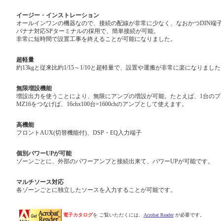
イージー・インストレーション
オールインワンの機器なので、接続の配線が非常に少なく、なおかつDIN端
バナナ対応SPターミナルの採用で、簡単接続が可能。
非常に短時間で設置工事を終えることが可能になりました。
超軽量
約13kgと従来比約1/15～1/10と超軽量で、設置や運搬が非常に楽になりまし
無限増設機能
増設出力を使うことにより、無限にアンプの増設が可能。たとえば、1台のプリ
MZ16をつなげば、16chx100台=1600chのアンプとして使えます。
高機能
フロントAUX(切替機能付)、DSP・EQ入力端子
個別パワーUPが可能
ゾーンごとに、外部のパワーアンプと接続出来て、パワーUPが可能です。
マルチソース対応
各ゾーンごとに独立したソースを入力することが可能です。
電子カタログ
を ご覧いただくには、
Acrobat Reader
が必要です。