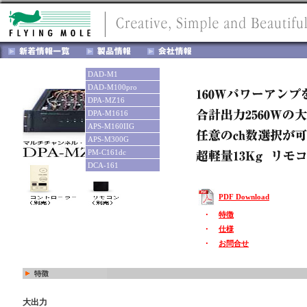
DAD-M1
DAD-M100pro
DPA-MZ16
DPA-M1616
APS-M160IIG
APS-M300G
PM-C161dc
DCA-161
PDF Download
・
特徴
・
仕様
・
お問合せ
大出力